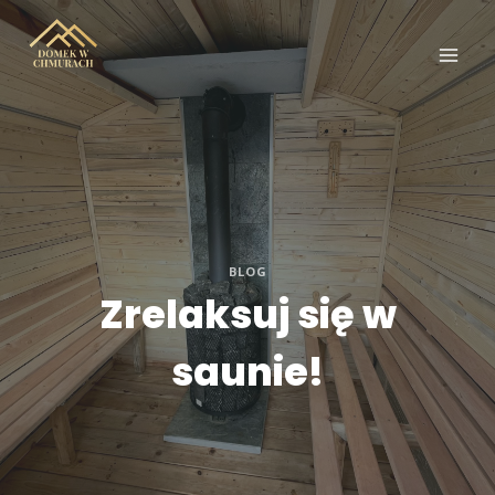
Przejdź
do
treści
BLOG
Zrelaksuj się w
saunie!