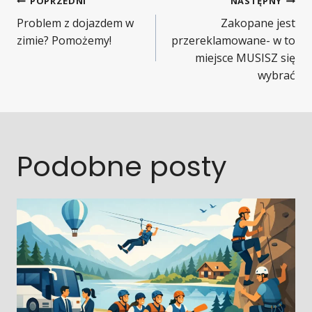
Nawigacja
POPRZEDNI
NASTĘPNY
Problem z dojazdem w
Zakopane jest
wpisu
zimie? Pomożemy!
przereklamowane- w to
miejsce MUSISZ się
wybrać
Podobne posty