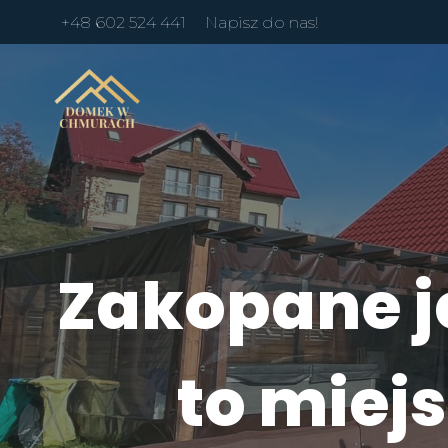
+48 602 524 441
Napisz do nas!
Zakopane j
to miej