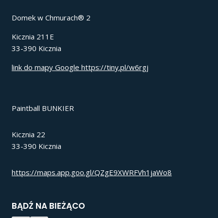
Domek w Chmurach® 2
Kicznia 211E
33-390 Kicznia
link do mapy Google https://tiny.pl/w6rgj
Paintball BUNKIER
Kicznia 22
33-390 Kicznia
https://maps.app.goo.gl/QZgE9XWRFVh1jaWo8
BĄDŹ NA BIEŻĄCO