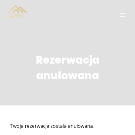
Przejdź
do
treści
Rezerwacja
anulowana
Twoja rezerwacja została anulowana.